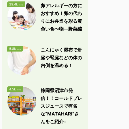
29.4k
卵アレルギーの方に
view
おすすめ！卵の代わ
りにお弁当を彩る黄
色い食べ物―野菜編
5.8k
こんにゃく湿布で肝
view
臓や腎臓などの体の
内側を温める！
4.5k
静岡県沼津市発
view
信！！コールドプレ
スジュースで有名
な“MATAHARI”さ
んをご紹介♪