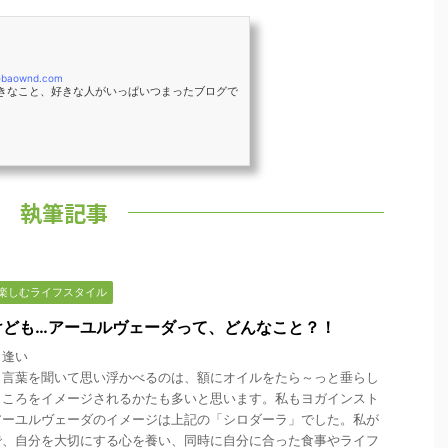
mebaownd.com
きなこと、好きな人がいっぱいつまったブログで
執筆記事
楽しむライフスタイル
けども…アーユルヴェーダって、どんなこと？！
出逢い
う言葉を聞いて思い浮かべるのは、額にオイルをたら～っと垂らし
ところをイメージされるかたも多いと思います。私もヨガインスト
アーユルヴェーダのイメージは上記の「シロダーラ」でした。私が
で、自分を大切にする心を養い、同時に自分に合った食事やライフ