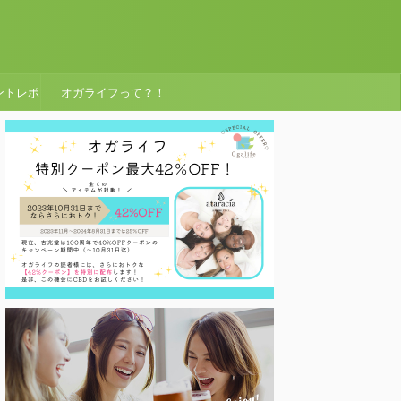
ントレポ
オガライフって？！