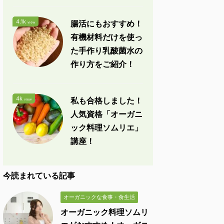
4.1k
腸活にもおすすめ！
view
有機材料だけを使っ
た手作り乳酸菌水の
作り方をご紹介！
4k
私も合格しました！
view
人気資格「オーガニ
ック料理ソムリエ」
講座！
今読まれている記事
オーガニックな食事・食生活
オーガニック料理ソムリ