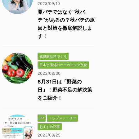
2023/09/10
夏バテではなく’’秋バ
テ’’があるの？秋バテの原
因と対策を徹底解説しま
す！
健康的な体づくり
日本と海外のオーガニック文化
2023/08/30
8月31日は「野菜の
日」！野菜不足の解決策
をご紹介！
PR
トップストーリー
おすすめ記事
2023/08/25