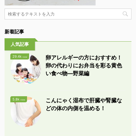
新着記事
人気記事
29.4k
卵アレルギーの方におすすめ！
view
卵の代わりにお弁当を彩る黄色
い食べ物―野菜編
5.8k
こんにゃく湿布で肝臓や腎臓な
view
どの体の内側を温める！