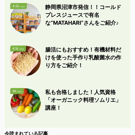
4.5k
静岡県沼津市発信！！コールド
view
プレスジュースで有名
な“MATAHARI”さんをご紹介♪
4.1k
腸活にもおすすめ！有機材料だ
view
けを使った手作り乳酸菌水の作
り方をご紹介！
4k
私も合格しました！人気資格
view
「オーガニック料理ソムリエ」
講座！
今読まれている記事