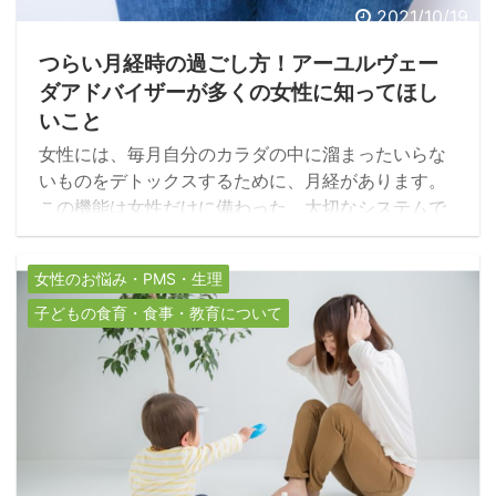
2021/10/19
つらい月経時の過ごし方！アーユルヴェー
ダアドバイザーが多くの女性に知ってほし
いこと
女性には、毎月自分のカラダの中に溜まったいらな
いものをデトックスするために、月経があります。
この機能は女性だけに備わった、大切なシステムで
す。ですが、多くの女性はそのシステムがどのよう
なものなのか、どういった役割があるのかを知りま
女性のお悩み・PMS・生理
せん。今回は、女性に備わる大切なシステムである
「月経」について世界三大医学の一つであるアーユ
子どもの食育・食事・教育について
ルヴェーダに考えを元に解説します。