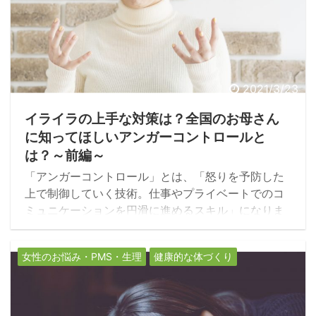
2021/3/23
イライラの上手な対策は？全国のお母さん
に知ってほしいアンガーコントロールと
は？～前編～
「アンガーコントロール」とは、「怒りを予防した
上で制御していく技術。仕事やプライベートでのコ
ミュニケーションを円滑に進めるスキル」になりま
す。出来事に対する自分の姿勢が感情を生むので、
過去を引きずる事は逆効果。未来志向が重要で、
女性のお悩み・PMS・生理
健康的な体づくり
「自分はこうありたい！」と理想の未来を描き、思
考と行動パターンを変えていきましょう♪