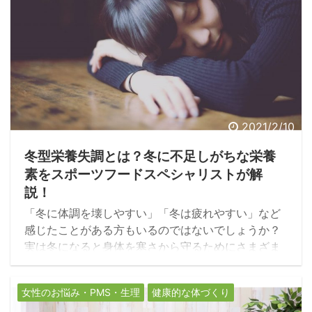
2021/2/10
冬型栄養失調とは？冬に不足しがちな栄養
素をスポーツフードスペシャリストが解
説！
「冬に体調を壊しやすい」「冬は疲れやすい」など
感じたことがある方もいるのではないでしょうか？
実は冬になると身体を寒さから守るためにさまざま
な栄養素が使用され、体調不良や思わぬ疾患に繋が
る可能性が考えられます。いつまでも健康で過ごす
女性のお悩み・PMS・生理
健康的な体づくり
ためには、不足しやすい栄養素をしっかり摂取しバ