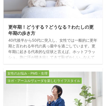
2023/2/17
更年期！どうする？どうなる？わたしの更
年期の歩き方
40代後半から50代に突入し、女性では一般的に更年
期と言われる年代の真っ最中を過ごしています。更
年期に起きる代表的な症状と言えば、ホットフラッ
シュ。急に汗が噴き出してきて恥ずかしい…なんて
ことをよく聞きます。精神面に変調を感じる方も多
いようです。自分もとうとうそんな年代に差しかか
女性のお悩み・PMS・生理
り、いくつかの症状を経験するようになりました。
今回は私の経験談も含めて女性の更年期について紹
ヨガ・アーユルヴェーダを楽しむライフスタイル
介します。