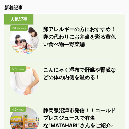
新着記事
人気記事
29.4k
卵アレルギーの方におすすめ！
view
卵の代わりにお弁当を彩る黄色
い食べ物―野菜編
5.8k
こんにゃく湿布で肝臓や腎臓な
view
どの体の内側を温める！
4.5k
静岡県沼津市発信！！コールド
view
プレスジュースで有名
な“MATAHARI”さんをご紹介♪