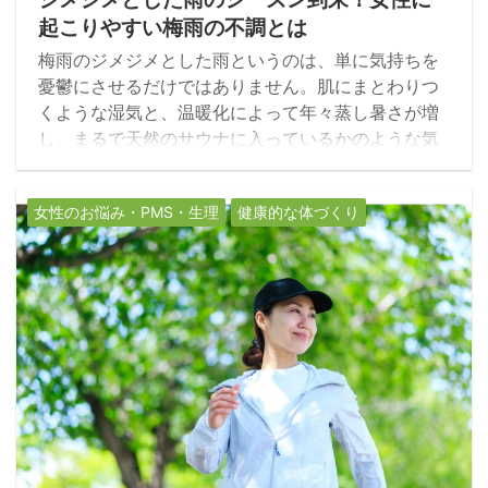
起こりやすい梅雨の不調とは
梅雨のジメジメとした雨というのは、単に気持ちを
憂鬱にさせるだけではありません。肌にまとわりつ
くような湿気と、温暖化によって年々蒸し暑さが増
し、まるで天然のサウナに入っているかのような気
候は、普通に過ごしていても身体を疲労させます。
高温多湿であること以外にも低気圧の停滞、日照時
女性のお悩み・PMS・生理
健康的な体づくり
間の減少など自律神経を乱す要因が1ヵ月ほど続きま
す。むくみ、冷え、胃腸トラブル、うつ状態、頭重
感、重だるさ、女性の場合は、そこにホルモンバラ
ンスも影響してきますので、梅雨を快適に過ごすに
は少し工夫が必要です。