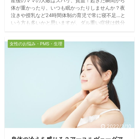
産後のママの大敵はズバリ、貧血！起きた瞬間から
体が重かったり、いつも眠かったりしませんか？夜
泣きや授乳など24時間体制の育児で常に寝不足…と
いう方も多いかと思いますが、ダル重い症状は鉄分
不足も大きく影響しています。ママの体は妊娠中か
ら鉄分不足です。妊娠時は普段よりも1.5倍ほど血液
女性のお悩み・PMS・生理
量は増えますが、お腹の赤ちゃんに優先的に栄養が
行き届き、鉄分も同様に持って行かれてしまいま
す。
2022/3/10