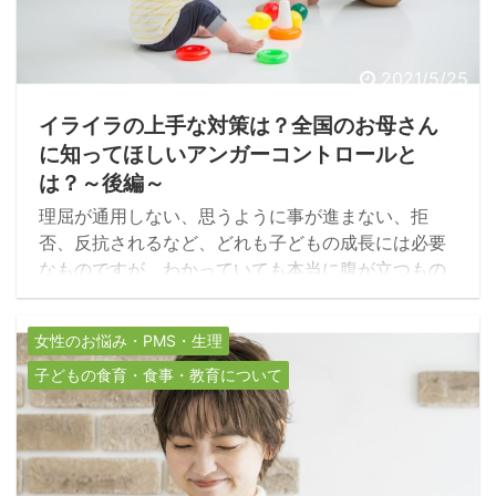
2021/5/25
イライラの上手な対策は？全国のお母さん
に知ってほしいアンガーコントロールと
は？～後編～
理屈が通用しない、思うように事が進まない、拒
否、反抗されるなど、どれも子どもの成長には必要
なものですが、わかっていても本当に腹が立つもの
です。この怒りをコントロールしなければ心理的虐
待・身体的虐待に繋がっていく可能性は誰しもにあ
女性のお悩み・PMS・生理
るのです。そこで役立つのが前編でご紹介した「ア
ンガーコントロール」。今回は「子育てと怒り」、
子どもの食育・食事・教育について
「ラギングスキル」について解説していきます。