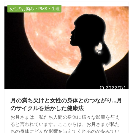
とが理由。気温が下がり、風が心地よく感じるこの
女性のお悩み・PMS・生理
時期は、空・風のエネルギーである、ヴァータが高
まる季節でもあります。季節の変わり目で、気温の
変化を感じやすいこの時期は、肌の乾燥やお腹の不
調などを感じる人も少なくないのではないでしょう
か。そのような不調を感じるときは、暑い夏の時期
に溜め込んだ熱を冷まし、デトックスすることがオ
ススメです。そして、これから訪れるカパの季節と
も言われる冬に備えることも忘れてはいけません。
アーユルヴェーダには、季節の過ごし方（リトゥチ
ャルヤー）という考え方があります。今回は、アー
ユルヴェーダの教えを活かして、秋を快適に過ごす
2022/7/1
ための方法を紹介します。
月の満ち欠けと女性の身体とのつながり…月
のサイクルを活かした健康法
お月さまは、私たち人間の身体に様々な影響を与え
ると言われています。ここからは、お月さまが私た
ちの身体にどんな影響を与えてくれるのかをみてい