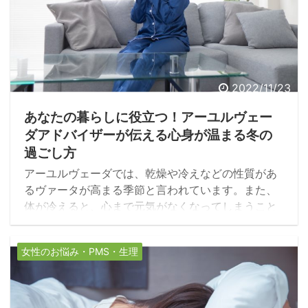
2022/11/23
あなたの暮らしに役立つ！アーユルヴェー
ダアドバイザーが伝える心身が温まる冬の
過ごし方
アーユルヴェーダでは、乾燥や冷えなどの性質があ
るヴァータが高まる季節と言われています。また、
体が冷えると、心まで元気がなくなってしまうこと
もあるでしょう。ヴァータ が過剰に増え過ぎないよ
うにするには、体を潤すことや温めることが大切で
女性のお悩み・PMS・生理
す。今回は、冬の時期に感じやすい心身の不調を紹
介します。