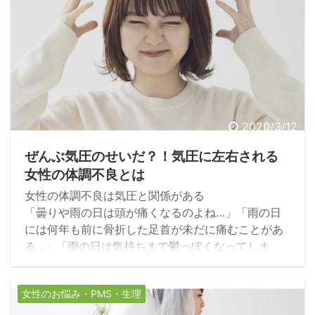
けやすく、女性の方が男性よりも多いそうです。ど
うしたら症状を出にくくすることができるのか？そ
のポイントは、生活習慣の見直しとセルフケアにあ
るかもしれません。
2020/3/12
ぜんぶ気圧のせいだ？！気圧に左右される
女性の体調不良とは
女性の体調不良は気圧と関係がある
「曇りや雨の日は頭が痛くなるのよね…」「雨の日
には何年も前に骨折した足首が未だに痛むことがあ
る…」「雨の日は気持ちまで鬱っぽくなってしま
う…」症状は人によって異なりますが、女性の多く
は曇りや雨の日、いわゆる低気圧の日において、心
女性のお悩み・PMS・生理
身になんらかの体調の変化を感じています。今回は
気圧と女性との関係性、低気圧が女性に及ぼす影