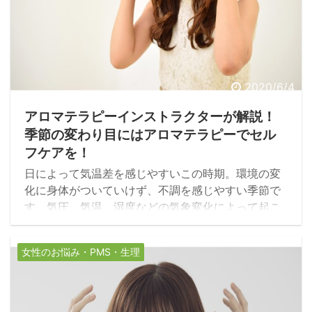
2020/6/4
アロマテラピーインストラクターが解説！
季節の変わり目にはアロマテラピーでセル
フケアを！
日によって気温差を感じやすいこの時期。環境の変
化に身体がついていけず、不調を感じやすい季節で
す。気圧、気温、湿度などの気象変化によって起こ
る不調。湿度が急激に上昇すると自律神経のバラン
スが乱れ、体調を崩しやすくなります。梅雨の時期
女性のお悩み・PMS・生理
は体調や気分の優れない日が続いたり、肩こりや首
こりがひどくなるといった不調をお持ちの方も多い
と思います。身体にとって気象変化は、大きなスト
レスになります。特に季節の変化の影響を女性は受