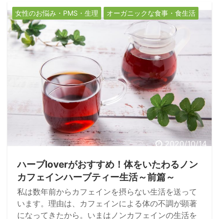
的にどのような対策をとれば良いのかわからない方
女性のお悩み・PMS・生理
オーガニックな食事・食生活
も多いようです。そこで、今回は冷え症を改善する
ための身体づくりのポイントを紹介します！
2020/10/14
ハーブloverがおすすめ！体をいたわるノン
カフェインハーブティー生活～前篇～
私は数年前からカフェインを摂らない生活を送って
います。理由は、カフェインによる体の不調が顕著
になってきたから。いまはノンカフェインの生活を