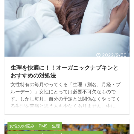
2022/9/30
生理を快適に！！オーガニックナプキンと
おすすめの対処法
女性特有の毎月やってくる「生理（別名、月経・ブ
ルーデー）」女性にとっては必要不可欠なもので
す。しかし毎月、自分の予定とは関係なくやってく
る生理を苦痛と思う人も少なくありません。中に
は、月経痛と言われる下腹部の痛みを感じる人も多
く、酷くなると仕事や学校に行けないなどの症状を
女性のお悩み・PMS・生理
起こすこともあります。今回は、おすすめのオーガ