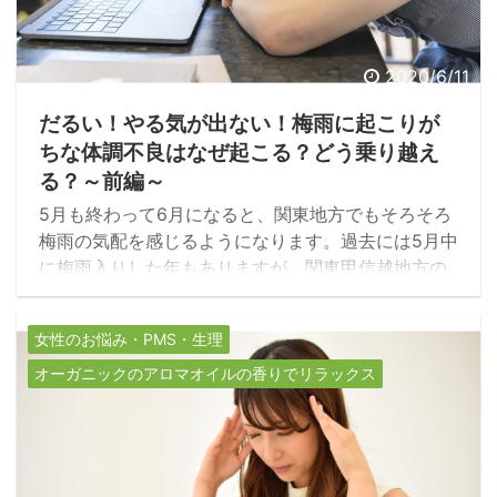
2020/6/11
だるい！やる気が出ない！梅雨に起こりが
ちな体調不良はなぜ起こる？どう乗り越え
る？～前編～
5月も終わって6月になると、関東地方でもそろそろ
梅雨の気配を感じるようになります。過去には5月中
に梅雨入りした年もありますが、関東甲信越地方の
平年の梅雨入りは6月8日ごろとなっていて、そこか
ら約40日間、ぐずついた天気が続きます。梅雨にな
女性のお悩み・PMS・生理
ると何となく体調も気分も優れない…という方が多
いと思います。まずはその原因を知って、対策を立
オーガニックのアロマオイルの香りでリラックス
てて、少しでも快適に過ごせるようにしましょう。