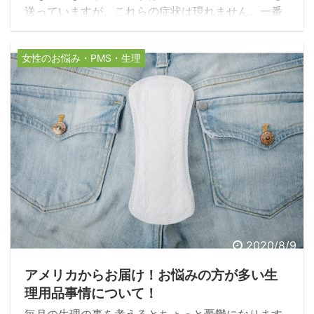
送っていますが、これらの症状は現れません。一番
辛かったのは、夜眠れないこと。今回はそんな私が
ノンカフェイン生活を送るようになって変わった変
女性のお悩み・PMS・生理
化についてご紹介します
2020/8/9
アメリカからお届け！お悩みの方が多い生
理用品事情について！
毎月の生理の事を考えるとちょっと憂鬱になります