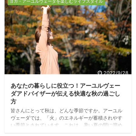
ニックナプキンや、快適に過ごすための対処法など
ヨガ・アーユルヴェーダを楽しむライフスタイル
をご紹介します。
2022/9/28
あなたの暮らしに役立つ！アーユルヴェー
ダアドバイザーが伝える快適な秋の過ごし
方
皆さんにとって秋は、どんな季節ですか。アーユル
ヴェーダでは、「火」のエネルギーが蓄積されやす
い季節とされています。これは、暑い夏の間に溜め
た「ピッタ」という火のエネルギーが蓄積されるこ