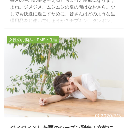
よね。ジメジメ、ムシムシの夏の間はなおさら。少
しでも快適に過ごすために、皆さんはどのような生
理用品をお使いでしょうか？ナプキン、タンポン、
布ナプキン、月経カップ、ショーツ一体型ナプキ
ン。最近は様々なタイプの生理用品が手軽に買える
女性のお悩み・PMS・生理
ようになりました。今回はアメリカから、そんな生
理用品事情についてお届けします。
2020/7/3
ジメジメとした雨のシーズン到来！女性に