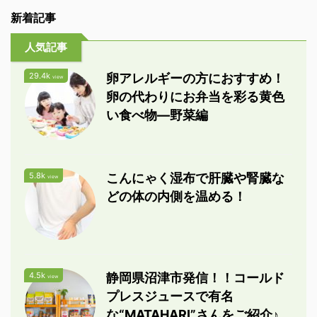
新着記事
人気記事
29.4k
卵アレルギーの方におすすめ！
view
卵の代わりにお弁当を彩る黄色
い食べ物―野菜編
5.8k
こんにゃく湿布で肝臓や腎臓な
view
どの体の内側を温める！
4.5k
静岡県沼津市発信！！コールド
view
プレスジュースで有名
な“MATAHARI”さんをご紹介♪