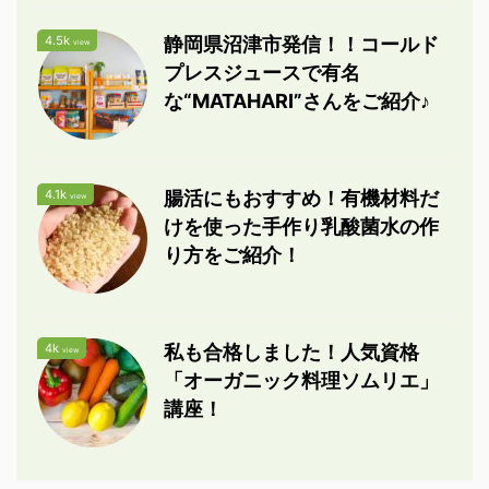
4.5k
静岡県沼津市発信！！コールド
view
プレスジュースで有名
な“MATAHARI”さんをご紹介♪
4.1k
腸活にもおすすめ！有機材料だ
view
けを使った手作り乳酸菌水の作
り方をご紹介！
4k
私も合格しました！人気資格
view
「オーガニック料理ソムリエ」
講座！