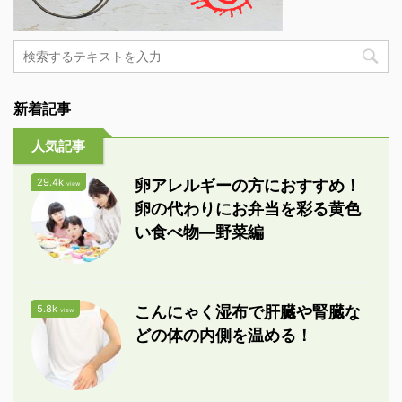
新着記事
人気記事
29.4k
卵アレルギーの方におすすめ！
view
卵の代わりにお弁当を彩る黄色
い食べ物―野菜編
5.8k
こんにゃく湿布で肝臓や腎臓な
view
どの体の内側を温める！