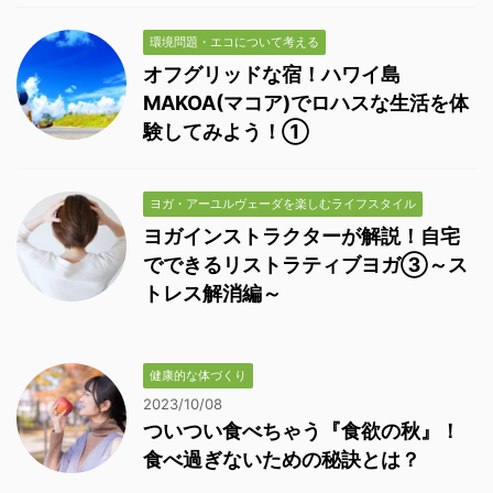
環境問題・エコについて考える
オフグリッドな宿！ハワイ島
MAKOA(マコア)でロハスな生活を体
験してみよう！①
ヨガ・アーユルヴェーダを楽しむライフスタイル
ヨガインストラクターが解説！自宅
でできるリストラティブヨガ③～ス
トレス解消編～
健康的な体づくり
2023/10/08
ついつい食べちゃう『食欲の秋』！
食べ過ぎないための秘訣とは？