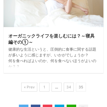
2017/9/1
オーガニックライフを楽しむには？～寝具
編その①～
健康的な生活というと、圧倒的に食事に関する話題
が多いように感じますが、いかがでしょうか？
何を食べればよいのか、何を食べないほうがよいの
か？？
これはこれで私も食に関することで実践しているこ
とはあるんですが、食に関することと同じくらい、
眠りに関することを意識しています。
« Prev
1
…
34
35
睡眠不足が続くと、心身ともにスッキリしなかった
りして本来の実力の半分も出せないときもあります
よね。
何時間眠ったとか、何時に寝た、起きた、などは日