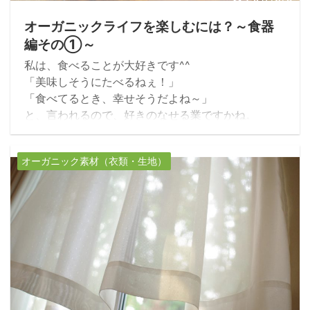
オーガニックライフを楽しむには？～食器
編その①～
私は、食べることが大好きです^^
「美味しそうにたべるねぇ！」
「食べてるとき、幸せそうだよね～」
と、言われるので、好きのなせる業ですかね。
作るより、食べる専門です。
でも、（いちおう）二児の母であり、夫が一人いる
オーガニック素材（衣類・生地）
ので、作ることもなんとなくできます。
夫のほうがいろいろ作れますが…。