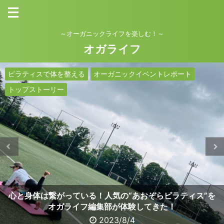
～オーガニックライフを楽しむ！～
オガライフ
PR
ピラティスで体を整える
健康的な体づくり
オーガニックな食事・食生活
ヨガ・アーユルヴェーダを楽しむライフスタイル
ヨガ・アーユルヴェーダを楽しむライフスタイル
オーガニック料理レシピ・簡単レシピ
おすすめのオーガニックコスメ（化粧品）
オーガニックな食事・食生活
ヨガ・アーユルヴェーダを楽しむライフスタイル
トップストーリー
オーガニック料理レシピ・簡単レシピ
おすすめ記事
オーガニックイベントレポート
健康的な体づくり
トップストーリー
トップストーリー
トップストーリー
オーガニック料理レシピ・簡単レシピ
おすすめのオーガニックショップ・スーパーマーケット・カフェ・
トップストーリー
おすすめのオーガニックショップ・スーパーマーケット・カフェ・
こだわりのオーガニックライフスタイル
トップストーリー
トップストーリー
トップストーリー
オーガニックイベントレポート
トップストーリー
トップストーリー
お弁当のおかずに困った！卵嫌い&卵アレルギーと玉子焼き
10年目を迎えた「オーガニックライフTOKYO 2023」に行
魅力あふれる納豆について〜我が家の食べ方&おすすめ納豆
【割引クーポンあり】スポーツ選手も愛用！「CBD」の力
トッピングやタレで変化を！おもわずやみつきになる冷や
赤ちゃんにも安心！ママと一緒に使えるオーガニックコス
私たちは農業もファッションも好きだ！農ファッション農
新しいヨガ＆フィットネスレッスンの形！オンラインレッ
心と身体は繋がっている！人気の“あおぞらピラティス”を
最近聞くヨガ ニドラってなに？効果や構成要素を説明！
で睡眠の質を改善し、健やかな心身を手に入れて
オガライフ編集部が体験してきた！
以外の我が家のレシピをご紹介
ライフ-no fashion no life-
スンSOELUをご紹介！
ってきました！
奴レシピ！
をご紹介〜
メご紹介！
2023/8/25
2023/6/29
2020/8/20
2023/5/19
2022/3/16
2020/2/16
2023/8/4
2023/8/2
2023/6/5
2023/5/4