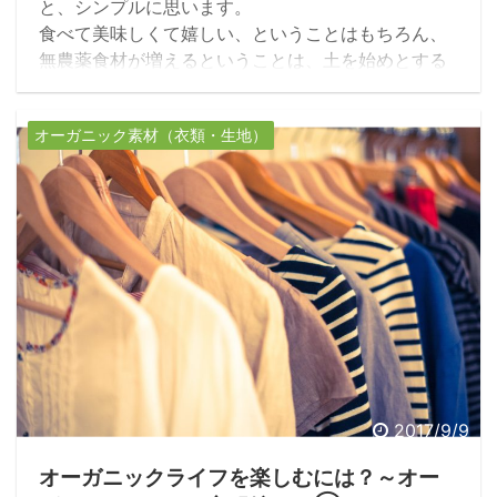
と、シンプルに思います。
食べて美味しくて嬉しい、ということはもちろん、
無農薬食材が増えるということは、土を始めとする
環境の生態系リズムが整うんですよね。
健康のために…という個の枠を超えたところに意識
オーガニック素材（衣類・生地）
を向けてみる。
そうすると、世界の中での日本の在り方や、自然界
の動植物、
全ての命が繋がっていることに気がつきます。
2017/9/9
オーガニックライフを楽しむには？～オー