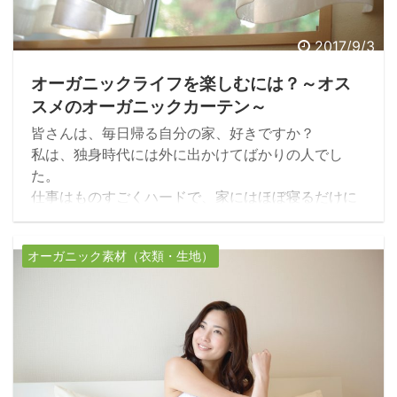
2017/9/3
オーガニックライフを楽しむには？～オス
スメのオーガニックカーテン～
皆さんは、毎日帰る自分の家、好きですか？
私は、独身時代には外に出かけてばかりの人でし
た。
仕事はものすごくハードで、家にはほぼ寝るだけに
帰っていたような気がします。
寝るだけに帰っているのに、それでも家の中って散
オーガニック素材（衣類・生地）
らかるし汚れるんですよね。
たまに、仕方がなく掃除したり片付けたりしてたけ
ど、居心地良い空間には程遠かった記憶がありま
す。