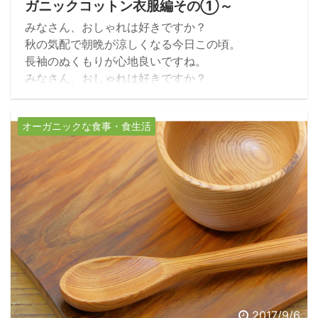
ガニックコットン衣服編その①～
みなさん、おしゃれは好きですか？
秋の気配で朝晩が涼しくなる今日この頃。
長袖のぬくもりが心地良いですね。
みなさん、おしゃれは好きですか？
私は、好きです！・・・と、胸を張っては言えない
ぐらい、ここ最近は適当感がいなめません（冷汗）
オーガニックな食事・食生活
でも、好きなのです！
好きも何も、隠せればなんでもいい！
という方もいらっしゃるかもしれませんね。
2017/9/6