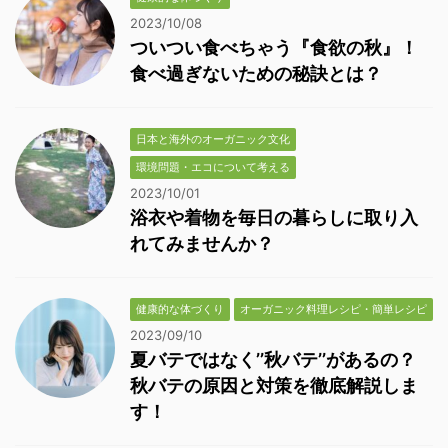
2023/10/08
ついつい食べちゃう『食欲の秋』！
食べ過ぎないための秘訣とは？
日本と海外のオーガニック文化
環境問題・エコについて考える
2023/10/01
浴衣や着物を毎日の暮らしに取り入
れてみませんか？
健康的な体づくり
オーガニック料理レシピ・簡単レシピ
2023/09/10
夏バテではなく’’秋バテ’’があるの？
秋バテの原因と対策を徹底解説しま
す！