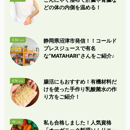
どの体の内側を温める！
4.5k
静岡県沼津市発信！！コールド
view
プレスジュースで有名
な“MATAHARI”さんをご紹介♪
4.1k
腸活にもおすすめ！有機材料だ
view
けを使った手作り乳酸菌水の作
り方をご紹介！
4k
私も合格しました！人気資格
view