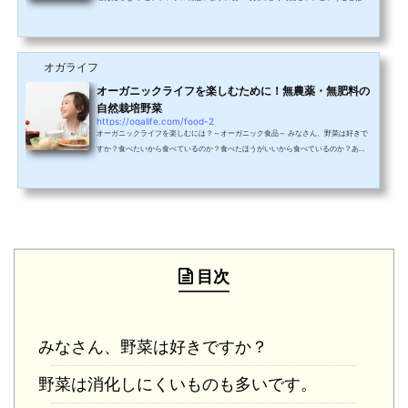
ちろん、無農薬食材が増えるということは、土を始めとする環境の生態系リズムが
整うんですよね。健康のために…という個の枠を超えたところに意識を向けてみ
る。そうすると、世界の中での日本の在り方や、自然界の動植物、全ての命が繋が
っていることに気がつきます。 何をきっかけにオーガニックを選ぶかは人それぞれ
オガライフ
です。たくさんの情報があるので、私は農薬の...
オーガニックライフを楽しむために！無農薬・無肥料の
自然栽培野菜
https://ogalife.com/food-2
オーガニックライフを楽しむには？～オーガニック食品～ みなさん、野菜は好きで
すか？食べたいから食べているのか？食べたほうがいいから食べているのか？あま
り何も考えてないけど出されれば食べるのか？いかがでしょうか？^^いろいろある
かと思いますが、子供は分かりやすいですよね。お母さんやお父さんに、「野菜も
ちゃんと食べなさい！」と毎度言われて、仕方がなく食べる子もいれば、何度言わ
れても絶対残してしまう子もいる。なにも言われなくても、野菜も美味しくパクパ
ク食べる子供もたくさんいます。子供は本能的な生...
目次
みなさん、野菜は好きですか？
野菜は消化しにくいものも多いです。