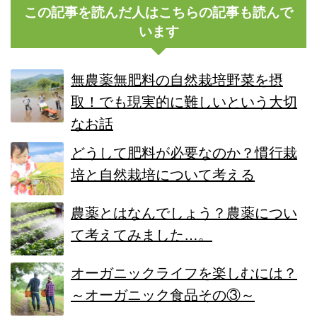
この記事を読んだ人はこちらの記事も読んで
います
無農薬無肥料の自然栽培野菜を摂
取！でも現実的に難しいという大切
なお話
どうして肥料が必要なのか？慣行栽
培と自然栽培について考える
農薬とはなんでしょう？農薬につい
て考えてみました…。
オーガニックライフを楽しむには？
～オーガニック食品その③～