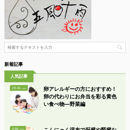
新着記事
人気記事
29.4k
卵アレルギーの方におすすめ！
view
卵の代わりにお弁当を彩る黄色
い食べ物―野菜編
5.8k
こんにゃく湿布で肝臓や腎臓な
view