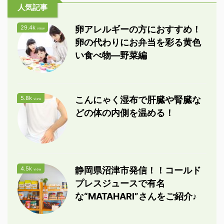
人気記事
29.4k
卵アレルギーの方におすすめ！
view
卵の代わりにお弁当を彩る黄色
い食べ物―野菜編
5.8k
こんにゃく湿布で肝臓や腎臓な
view
どの体の内側を温める！
4.5k
静岡県沼津市発信！！コールド
view
プレスジュースで有名
な“MATAHARI”さんをご紹介♪