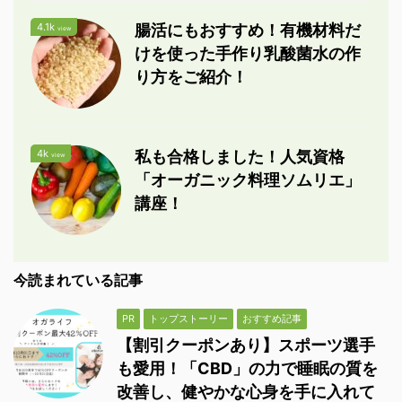
4.1k
腸活にもおすすめ！有機材料だ
view
けを使った手作り乳酸菌水の作
り方をご紹介！
4k
私も合格しました！人気資格
view
「オーガニック料理ソムリエ」
講座！
今読まれている記事
PR
トップストーリー
おすすめ記事
【割引クーポンあり】スポーツ選手
も愛用！「CBD」の力で睡眠の質を
改善し、健やかな心身を手に入れて