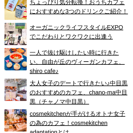
ちょっぴり気分転換！おうちカフェ
におすすめな3つのドリンクご紹介！
オーガニックライフスタイルEXPO
でこだわりとワクワクに出逢う
一人で抜け駆けしたい時に行きた
い、自由が丘のヴィーガンカフェ、
shiro cafe♪
大人女子のデートで行きたい♪中目黒
のおすすめのカフェ、chano-ma中目
黒（チャノマ中目黒）
cosmekitchenが手がけるオトナ女子
の為のカフェ！cosmekitchen
adaptationとは