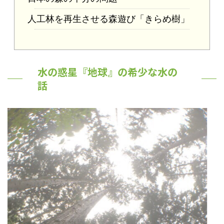
人工林を再生させる森遊び「きらめ樹」
水の惑星『地球』の希少な水の
話