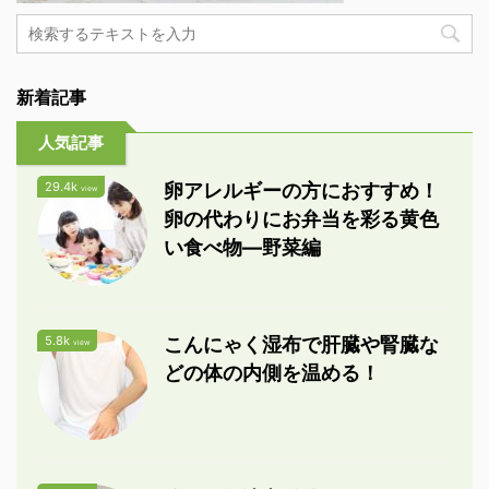
新着記事
人気記事
29.4k
卵アレルギーの方におすすめ！
view
卵の代わりにお弁当を彩る黄色
い食べ物―野菜編
5.8k
こんにゃく湿布で肝臓や腎臓な
view
どの体の内側を温める！