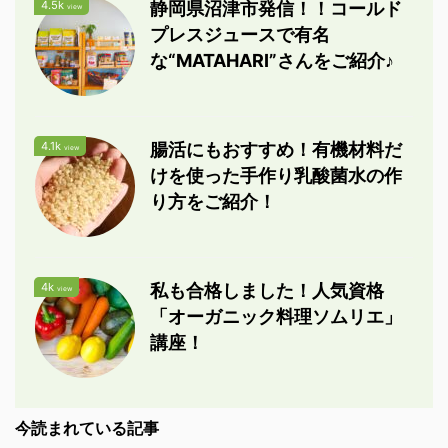
4.5k
静岡県沼津市発信！！コールド
view
プレスジュースで有名
な“MATAHARI”さんをご紹介♪
4.1k
腸活にもおすすめ！有機材料だ
view
けを使った手作り乳酸菌水の作
り方をご紹介！
4k
私も合格しました！人気資格
view
「オーガニック料理ソムリエ」
講座！
今読まれている記事