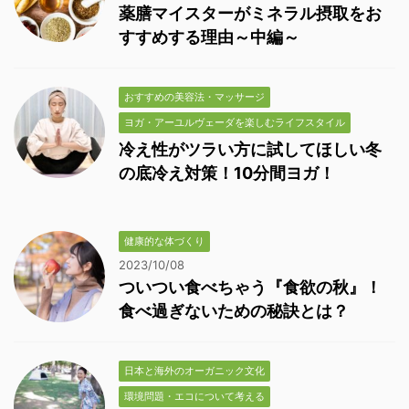
薬膳マイスターがミネラル摂取をお
すすめする理由～中編～
おすすめの美容法・マッサージ
ヨガ・アーユルヴェーダを楽しむライフスタイル
冷え性がツラい方に試してほしい冬
の底冷え対策！10分間ヨガ！
健康的な体づくり
2023/10/08
ついつい食べちゃう『食欲の秋』！
食べ過ぎないための秘訣とは？
日本と海外のオーガニック文化
環境問題・エコについて考える