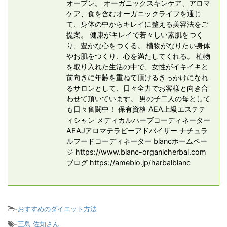
オープン。 オーガニックスキンケア、アロマ
ケア、食を含むオーガニックライフを通じ
て、身体の中からキレイに整える美容法をご
提案。 健康がキレイで若々しい素肌をつく
り、豊かな心をつくる。 植物がなりたい身体
やお肌をつくり、心を満たしてくれる。 植物
を取り入れた生活の中で、女性がイキイキと
前向きに年齢を重ねて頂けるきっかけになれ
るサロンとして、日々全力でお客様と向き合
わせて頂いています。 男の子二人の母として
も日々奮闘中！ 保有資格 AEA上級エステテ
ィシャン メディカルハーブコーディネーター
AEAJアロマテラピーアドバイザー ナチュラ
ルフードコーディネーター blancホームペー
ジ https://www.blanc-organicherbal.com
ブログ https://ameblo.jp/harbalblanc
-
おすすめのダイエット方法
-
三島 佐知さん