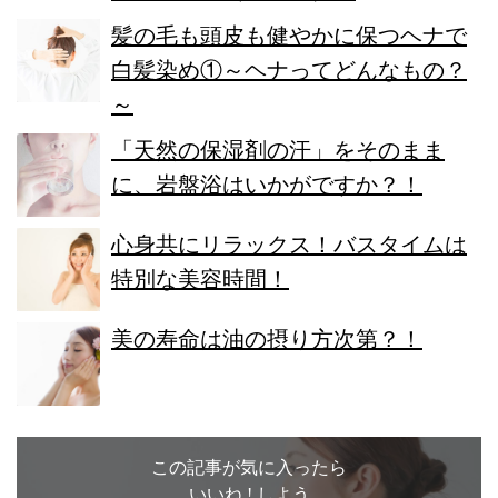
髪の毛も頭皮も健やかに保つヘナで
白髪染め①～ヘナってどんなもの？
～
「天然の保湿剤の汗」をそのまま
に、岩盤浴はいかがですか？！
心身共にリラックス！バスタイムは
特別な美容時間！
美の寿命は油の摂り方次第？！
この記事が気に入ったら
いいね ! しよう