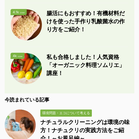
4.1k
腸活にもおすすめ！有機材料だ
view
けを使った手作り乳酸菌水の作
り方をご紹介！
4k
私も合格しました！人気資格
view
「オーガニック料理ソムリエ」
講座！
今読まれている記事
環境問題・エコについて考える
ナチュラルクリーニングは環境の味
方！ナチュクリの実践方法をご紹
介！～お風呂編～