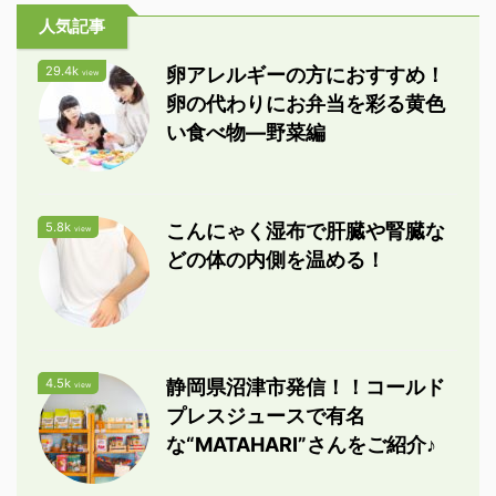
人気記事
29.4k
卵アレルギーの方におすすめ！
view
卵の代わりにお弁当を彩る黄色
い食べ物―野菜編
5.8k
こんにゃく湿布で肝臓や腎臓な
view
どの体の内側を温める！
4.5k
静岡県沼津市発信！！コールド
view
プレスジュースで有名
な“MATAHARI”さんをご紹介♪