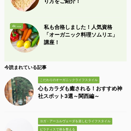
り方をご紹介！
4k
私も合格しました！人気資格
view
「オーガニック料理ソムリエ」
講座！
今読まれている記事
こだわりのオーガニックライフスタイル
心もカラダも癒される！おすすめ神
社スポット3選～関西編～
ヨガ・アーユルヴェーダを楽しむライフスタイル
ピラティスで体を整える