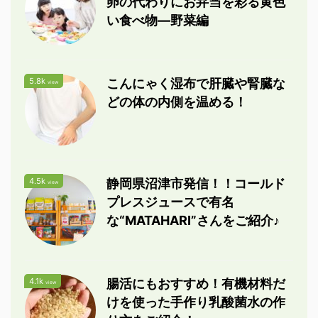
卵の代わりにお弁当を彩る黄色
い食べ物―野菜編
5.8k
こんにゃく湿布で肝臓や腎臓な
view
どの体の内側を温める！
4.5k
静岡県沼津市発信！！コールド
view
プレスジュースで有名
な“MATAHARI”さんをご紹介♪
4.1k
腸活にもおすすめ！有機材料だ
view
けを使った手作り乳酸菌水の作