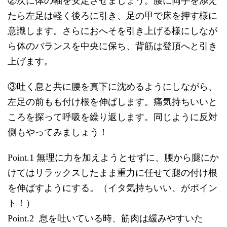
②次に体の軸を安定させましょう。腰に両手を添え
たら左足は軽く後ろに引き、足の甲で床を押す様に
意識します。さらにおへそを引き上げる様にしなが
ら体のバランスを中央に保ち、背筋は登頂へと引き
上げます。
③吐く息と共に腰を真下に沈めるようにしながら、
左足の前もも付け根を伸ばします。痛気持ちいいと
ころを探って呼吸を繰り返します。同じように反対
側もやってみましょう！
Point.1 無理に力を加えようとせずに、腰から腿にか
けてはリラックスしたまま重力に任せて腿の付け根
を伸ばすようにする。（イタ気持ちいい、がポイン
ト！）
Point.2 息を吐いている時、筋肉は緩みやすいた