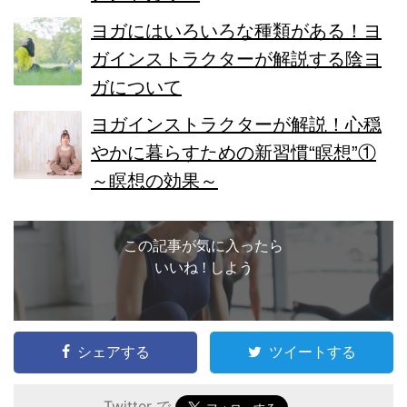
ヨガにはいろいろな種類がある！ヨ
ガインストラクターが解説する陰ヨ
ガについて
ヨガインストラクターが解説！心穏
やかに暮らすための新習慣“瞑想”①
～瞑想の効果～
この記事が気に入ったら
いいね ! しよう
シェアする
ツイートする
Twitter で