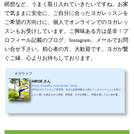
瞑想など、うまく取り入れていきたいですね。お家
で気ままに安全に、ご自分に合ったヨガレッスンを
ご希望の方向けに、個人でオンラインでのヨガレッ
スンもお受けしています。ご興味ある方は是非！プ
ロフィール記載のブログ、Instagram、メールでお問
い合せ下さい。初心者の方、大歓迎です。ヨガが繋
ぐご縁、心よりお待ちしております。
オガライフ
HIROE さん
https://ogalife.com/writer-hiroe
20代のカリフォルニア留学時、壮大な自然体験から得たインスピレーションを形に
したい想いを抱きながら帰国。帰国後、ヨガを体験し、呼吸を通して心と体が繋が
り、自分軸を取り戻す感覚に目覚める。その感動を伝えたい想いから、神奈川・埼
玉でホットヨガインストラクターを経験。現在は埼玉県所沢市、狭山市エリアでヨ
ガを教える傍ら、公共のトレーニングジムにてトレーナーとして老若男女の皆様の
健康をサポートしています。人生100年時代、QOL（quality of life）の充実がます
ます課題になってくる日本。若者達が、"歳を重ねる...