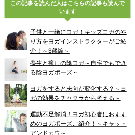
この記事を読んだ人はこちらの記事も読んで
います
子供と一緒にヨガ！キッズヨガのや
り方をヨガインストラクターがご紹
介！～3歳編～
養生と癒しの陰ヨガ～自宅でもでき
る陰ヨガポーズ～
ヨガをすると志向が変化する？～ヨ
ガの効果をチャクラから考える～
運動不足解消！ヨガ初心者におすす
めのヨガポーズご紹介！～キャット
アンドカウ～