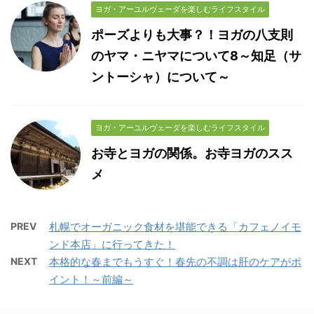
ヨガ・アーユルヴェーダを楽しむライフスタイル
ポーズよりも大事？！ヨガの八支則
のヤマ・ニヤマについて8～知足（サ
ントーシャ）について～
ヨガ・アーユルヴェーダを楽しむライフスタイル
お寺とヨガの関係。お寺ヨガのスス
メ
PREV
札幌でオーガニック食材を堪能できる「カフェノイモ
ンド本店」に行ってきた！
NEXT
本格的な春までもうすぐ！春先の不調は肝のケアがポ
イント！～前編～