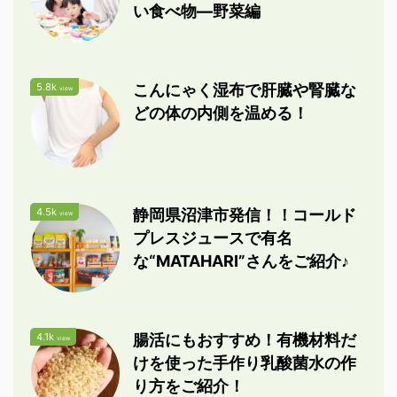
い食べ物―野菜編
5.8k
こんにゃく湿布で肝臓や腎臓な
view
どの体の内側を温める！
4.5k
静岡県沼津市発信！！コールド
view
プレスジュースで有名
な“MATAHARI”さんをご紹介♪
4.1k
腸活にもおすすめ！有機材料だ
view
けを使った手作り乳酸菌水の作
り方をご紹介！