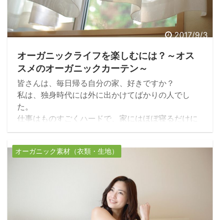
2017/9/3
オーガニックライフを楽しむには？～オス
スメのオーガニックカーテン～
皆さんは、毎日帰る自分の家、好きですか？
私は、独身時代には外に出かけてばかりの人でし
た。
仕事はものすごくハードで、家にはほぼ寝るだけに
帰っていたような気がします。
寝るだけに帰っているのに、それでも家の中って散
オーガニック素材（衣類・生地）
らかるし汚れるんですよね。
たまに、仕方がなく掃除したり片付けたりしてたけ
ど、居心地良い空間には程遠かった記憶がありま
す。