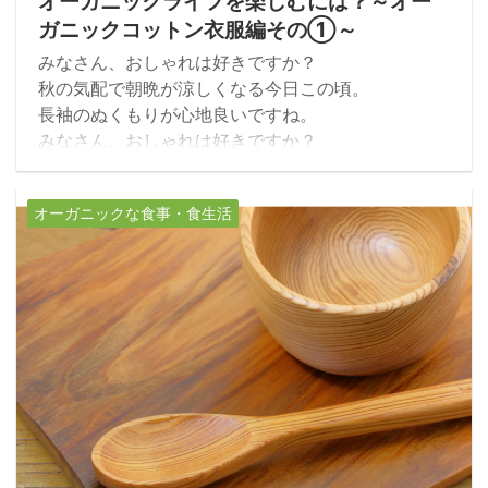
オーガニックライフを楽しむには？～オー
ガニックコットン衣服編その①～
みなさん、おしゃれは好きですか？
秋の気配で朝晩が涼しくなる今日この頃。
長袖のぬくもりが心地良いですね。
みなさん、おしゃれは好きですか？
私は、好きです！・・・と、胸を張っては言えない
ぐらい、ここ最近は適当感がいなめません（冷汗）
オーガニックな食事・食生活
でも、好きなのです！
好きも何も、隠せればなんでもいい！
という方もいらっしゃるかもしれませんね。