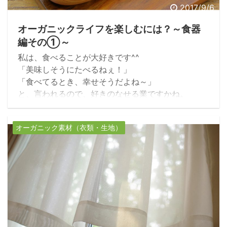
2017/9/6
オーガニックライフを楽しむには？～食器
編その①～
私は、食べることが大好きです^^
「美味しそうにたべるねぇ！」
「食べてるとき、幸せそうだよね～」
と、言われるので、好きのなせる業ですかね。
作るより、食べる専門です。
でも、（いちおう）二児の母であり、夫が一人いる
オーガニック素材（衣類・生地）
ので、作ることもなんとなくできます。
夫のほうがいろいろ作れますが…。