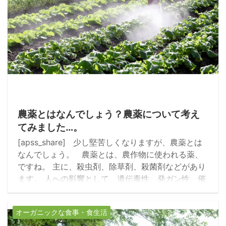
2017/11/5
農薬とはなんでしょう？農薬について考え
てみました…。
[apss_share] 少し堅苦しくなりますが、農薬とは
なんでしょう。 農薬とは、農作物に使われる薬、
ですね。 主に、殺虫剤、除草剤、殺菌剤などがあり
ます。 人への影響として、遺伝毒性、発ガン性、催
奇形性などが指摘されていますし、 活性酸素の問題
で美容面でも気になりますね。 食べてスグにどうこ
オーガニックな食事・食生活
うではなく、毎日のように摂り入れるからこそ、ジ