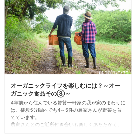
ワジワとした影響が気になります。 でも、こういっ
た個人に及ぶ影響は、農薬の影響のほんの一部でも
あります。 農薬について、多くの方は何かしらの ...
2017/9/30
オーガニックライフを楽しむには？～オー
ガニック食品その③～
4年前から住んでいる賃貸一軒家の我が家のまわりに
は、徒歩5分圏内でも4～5件の農家さんが野菜を育
てています。
農家さんとのご近所付き合いも楽しくあたたかく、
そんな畑に囲まれて、私の家族は暮らしています。