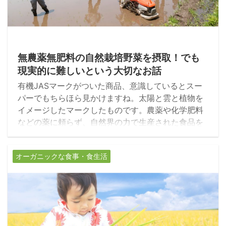
2017/12/4
無農薬無肥料の自然栽培野菜を摂取！でも
現実的に難しいという大切なお話
有機JASマークがついた商品、意識しているとスー
パーでもちらほら見かけますね。太陽と雲と植物を
イメージしたマークしたものです。農薬や化学肥料
などの薬に頼らず、自然界の力で生産された食品を
表しています。こういう分かりやすくマークになっ
て売られるようになり、１つの基準にもなり、あり
オーガニックな食事・食生活
がたいことですね。