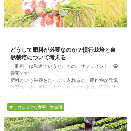
2017/12/2
どうして肥料が必要なのか？慣行栽培と自
然栽培について考える
「肥料」は私達でいうところの、サプリメント、栄
養素です。
肥料という栄養をたっぷり入れると、農作物が元気
に育ち、より美味しくなりそうですよね。安定した
収穫にも肥料は欠かせないようです。でも、肥料を
使った農作物より、肥料を使わない農作物のほうが
オーガニックな食事・食生活
元気でみずみずしく生命力に溢れているとした
ら…？