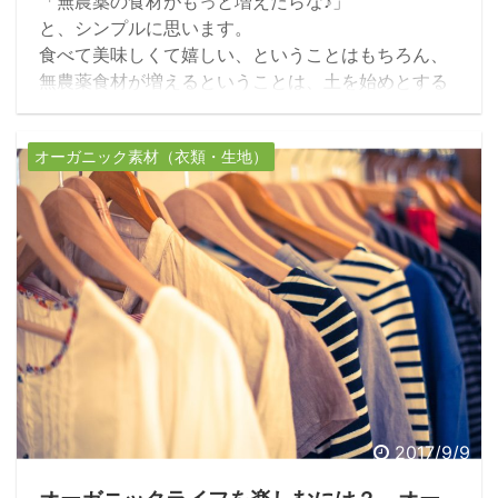
「無農薬の食材がもっと増えたらな♪」
と、シンプルに思います。
食べて美味しくて嬉しい、ということはもちろん、
無農薬食材が増えるということは、土を始めとする
環境の生態系リズムが整うんですよね。
健康のために…という個の枠を超えたところに意識
オーガニック素材（衣類・生地）
を向けてみる。
そうすると、世界の中での日本の在り方や、自然界
の動植物、
全ての命が繋がっていることに気がつきます。
2017/9/9