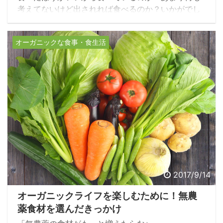
考えてないけど出されれば食べるのか？いかがでし
ょうか？^^
いろいろあるかと思いますが、子供は分かりやすい
オーガニックな食事・食生活
ですよね。
お母さんやお父さんに、「野菜もちゃんと食べなさ
い！」と毎度言われて、仕方がなく食べる子もいれ
ば、何度言われても絶対残してしまう子もいる。
2017/9/14
オーガニックライフを楽しむために！無農
薬食材を選んだきっかけ