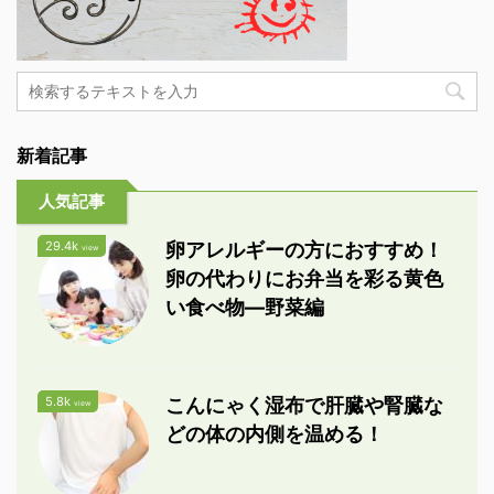
新着記事
人気記事
29.4k
卵アレルギーの方におすすめ！
view
卵の代わりにお弁当を彩る黄色
い食べ物―野菜編
5.8k
こんにゃく湿布で肝臓や腎臓な
view
どの体の内側を温める！