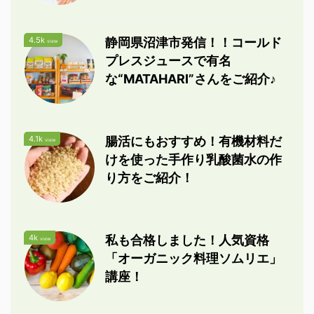
4.5k
静岡県沼津市発信！！コールド
view
プレスジュースで有名
な“MATAHARI”さんをご紹介♪
4.1k
腸活にもおすすめ！有機材料だ
view
けを使った手作り乳酸菌水の作
り方をご紹介！
4k
私も合格しました！人気資格
view
「オーガニック料理ソムリエ」
講座！