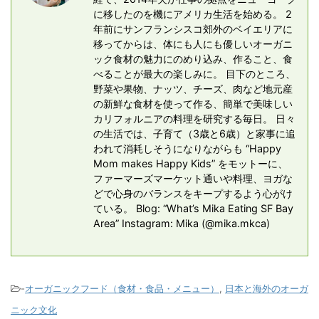
に移したのを機にアメリカ生活を始める。 2
年前にサンフランシスコ郊外のベイエリアに
移ってからは、体にも人にも優しいオーガニ
ック食材の魅力にのめり込み、作ること、食
べることが最大の楽しみに。 目下のところ、
野菜や果物、ナッツ、チーズ、肉など地元産
の新鮮な食材を使って作る、簡単で美味しい
カリフォルニアの料理を研究する毎日。 日々
の生活では、子育て（3歳と6歳）と家事に追
われて消耗しそうになりながらも “Happy
Mom makes Happy Kids” をモットーに、
ファーマーズマーケット通いや料理、ヨガな
どで心身のバランスをキープするよう心がけ
ている。 Blog: “What’s Mika Eating SF Bay
Area” Instagram: Mika (@mika.mkca)
-
オーガニックフード（食材・食品・メニュー）
,
日本と海外のオーガ
ニック文化