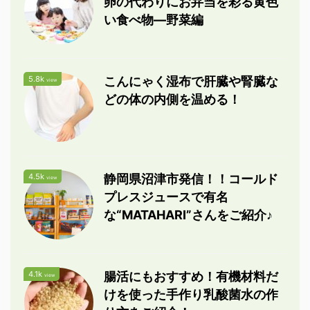
卵の代わりにお弁当を彩る黄色
い食べ物―野菜編
5.8k
こんにゃく湿布で肝臓や腎臓な
view
どの体の内側を温める！
4.5k
静岡県沼津市発信！！コールド
view
プレスジュースで有名
な“MATAHARI”さんをご紹介♪
4.1k
腸活にもおすすめ！有機材料だ
view
けを使った手作り乳酸菌水の作