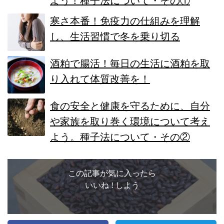
よう！種子法について・その①
寒さ本番！免疫力の仕組みを理解
し、生活習慣で冬を乗り切る
酒粕で腸活！毎日の生活に酒粕を取
り入れて体質改善を！
食の安全と健康を守るために、自分
や家族を取り巻く環境について考え
よう。種子法について・その②
この記事が気に入ったら
いいね ! しよう