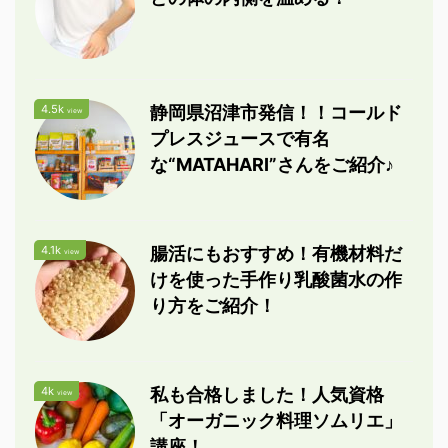
4.5k
静岡県沼津市発信！！コールド
view
プレスジュースで有名
な“MATAHARI”さんをご紹介♪
4.1k
腸活にもおすすめ！有機材料だ
view
けを使った手作り乳酸菌水の作
り方をご紹介！
4k
私も合格しました！人気資格
view
「オーガニック料理ソムリエ」
講座！