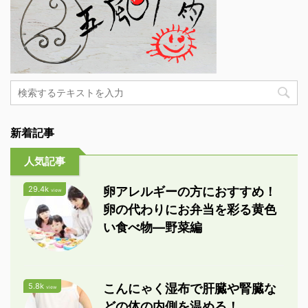
新着記事
人気記事
29.4k
卵アレルギーの方におすすめ！
view
卵の代わりにお弁当を彩る黄色
い食べ物―野菜編
5.8k
こんにゃく湿布で肝臓や腎臓な
view
どの体の内側を温める！