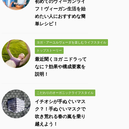
初めてのヴィーガンライ
フ！ヴィーガン生活を始
めたい人におすすめな簡
単レシピ！
ヨガ・アーユルヴェーダを楽しむライフスタイル
トップストーリー
最近聞くヨガ ニドラって
なに？効果や構成要素を
説明！
こだわりのオーガニックライフスタイル
イチオシが手ぬぐいマス
ク？！手ぬぐいマスクで
吹き荒れる春の嵐を乗り
越えよう！