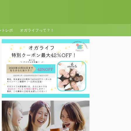
ントレポ
オガライフって？！