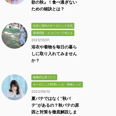
欲の秋』！食べ過ぎない
ための秘訣とは？
日本と海外のオーガニック文化
環境問題・エコについて考える
2023/10/01
浴衣や着物を毎日の暮ら
しに取り入れてみません
か？
健康的な体づくり
オーガニック料理レシピ・簡単レシピ
2023/09/10
夏バテではなく’’秋バ
テ’’があるの？秋バテの原
因と対策を徹底解説しま