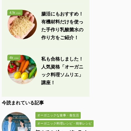
4.1k
腸活にもおすすめ！
view
有機材料だけを使っ
た手作り乳酸菌水の
作り方をご紹介！
4k
私も合格しました！
view
人気資格「オーガニ
ック料理ソムリエ」
講座！
今読まれている記事
オーガニックな食事・食生活
オーガニック料理レシピ・簡単レシピ