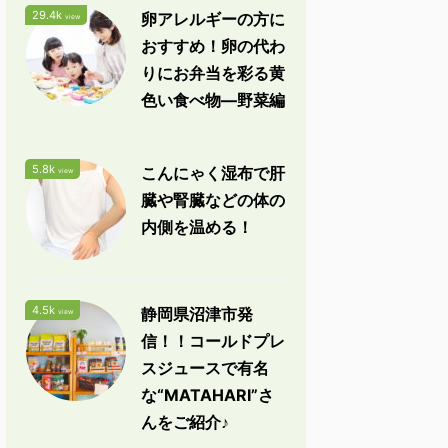
29.4k
卵アレルギーの方に
view
おすすめ！卵の代わ
りにお弁当を彩る黄
色い食べ物―野菜編
5.8k
こんにゃく湿布で肝
view
臓や腎臓などの体の
内側を温める！
4.5k
静岡県沼津市発
view
信！！コールドプレ
スジュースで有名
な“MATAHARI”さ
んをご紹介♪