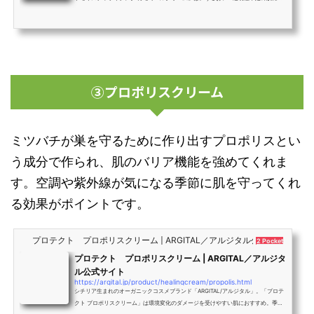
すすめ。赤みをともなう乾燥肌、日焼けなどのダメージ肌のバリア機能を助け、透
明感をプラスします。心まで和らげるようなやすらかな香り。
③プロポリスクリーム
ミツバチが巣を守るために作り出すプロポリスとい
う成分で作られ、肌のバリア機能を強めてくれま
す。空調や紫外線が気になる季節に肌を守ってくれ
る効果がポイントです。
プロテクト プロポリスクリーム | ARGITAL／アルジタル公式サイト
2 Pockets
プロテクト プロポリスクリーム | ARGITAL／アルジタ
ル公式サイト
https://argital.jp/product/healingcream/propolis.html
シチリア生まれのオーガニックコスメブランド「ARGITAL/アルジタル」。「プロテ
クト プロポリスクリーム」は環境変化のダメージを受けやすい肌におすすめ。季節