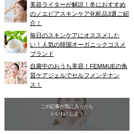
美容ライターが解説！冬におすすめ
のノエビアスキンケア化粧品3選ご紹
介！
毎日のスキンケアにオススメした
い！人気の韓国オーガニックコスメ
ブランド
自粛中のおうち美容！FEMMUEの角
質ケアジェルでセルフメンテナン
ス！
この記事が気に入ったら
いいね ! しよう