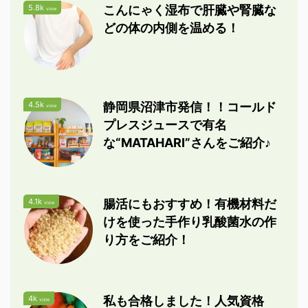
5.8k
こんにゃく湿布で肝臓や腎臓な
view
どの体の内側を温める！
4.5k
静岡県沼津市発信！！コールド
view
プレスジュースで有名
な“MATAHARI”さんをご紹介♪
4.1k
腸活にもおすすめ！有機材料だ
view
けを使った手作り乳酸菌水の作
り方をご紹介！
4k
私も合格しました！人気資格
view