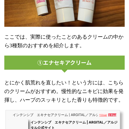
ここでは、実際に使ったことのあるクリームの中か
ら3種類のおすすめを紹介します。
①エナセキアクリーム
とにかく肌荒れを直したい！という方には、こちら
のクリームがおすすめ。慢性的なニキビに効果を発
揮し、ハーブのスッキリとした香りも特徴的です。
インテンシブ エキナセアクリーム | ARGITAL／アルジタル公式サイト
1 User
2 Pockets
インテンシブ エキナセアクリーム | ARGITAL／アルジ
タル公式サイト