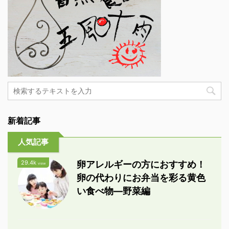
新着記事
人気記事
29.4k
卵アレルギーの方におすすめ！
view
卵の代わりにお弁当を彩る黄色
い食べ物―野菜編