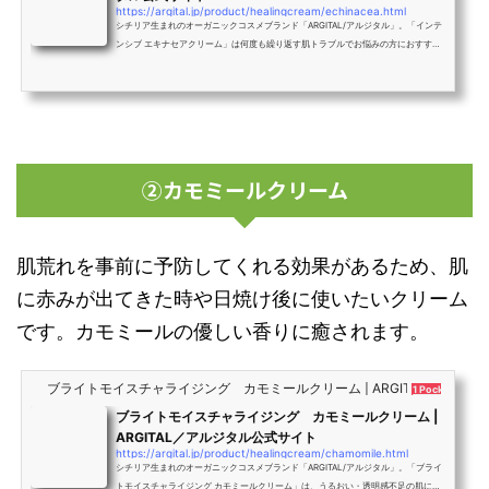
https://argital.jp/product/healingcream/echinacea.html
シチリア生まれのオーガニックコスメブランド「ARGITAL/アルジタル」。「インテ
ンシブ エキナセアクリーム」は何度も繰り返す肌トラブルでお悩みの方におすすめ
のクリーム。保湿ケアだけでは解決できない乾燥による慢性的な肌荒れ、ハリ不
足、キメの乱れを防いでもう繰り返さない！ポーチに一本お守りクリーム。心も静
めて落ち着かせるようなスーッとクリアな香り。
②カモミールクリーム
肌荒れを事前に予防してくれる効果があるため、肌
に赤みが出てきた時や日焼け後に使いたいクリーム
です。カモミールの優しい香りに癒されます。
ブライトモイスチャライジング カモミールクリーム | ARGITAL／アル
1 Pocket
ブライトモイスチャライジング カモミールクリーム |
ARGITAL／アルジタル公式サイト
https://argital.jp/product/healingcream/chamomile.html
シチリア生まれのオーガニックコスメブランド「ARGITAL/アルジタル」。「ブライ
トモイスチャライジング カモミールクリーム」は、うるおい・透明感不足の肌にお