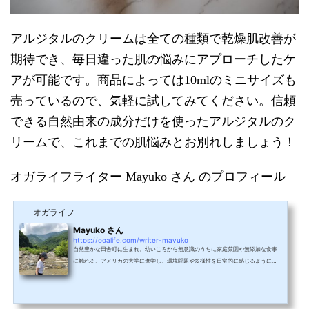
アルジタルのクリームは全ての種類で乾燥肌改善が
期待でき、毎日違った肌の悩みにアプローチしたケ
アが可能です。商品によっては10mlのミニサイズも
売っているので、気軽に試してみてください。信頼
できる自然由来の成分だけを使ったアルジタルのク
リームで、これまでの肌悩みとお別れしましょう！
オガライフライター Mayuko さん のプロフィール
オガライフ
Mayuko さん
https://ogalife.com/writer-mayuko
自然豊かな田舎町に生まれ、幼いころから無意識のうちに家庭菜園や無添加な食事
に触れる。アメリカの大学に進学し、環境問題や多様性を日常的に感じるように。
帰国後は外資系企業に就職。成長を感じながらも忙しく働く中で、今後は田舎で家
族と一緒にゆったり丁寧に暮らして行くことが目標。私生活ではゴミの出ない繰り
返し使えるアイテムや、オーガニックコスメを愛用。HSP気質のため、身体だけで
なく心の健康も保てるよう、日々自分が心地の良いバランスを模索中。 執筆記事