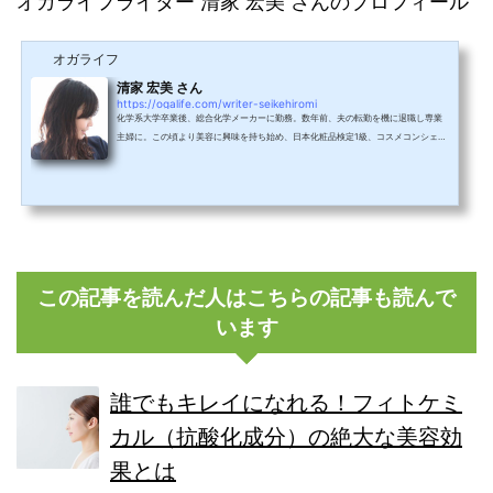
オガライフライター 清家 宏美 さんのプロフィール
オガライフ
清家 宏美 さん
https://ogalife.com/writer-seikehiromi
化学系大学卒業後、総合化学メーカーに勤務。数年前、夫の転勤を機に退職し専業
主婦に。この頃より美容に興味を持ち始め、日本化粧品検定1級、コスメコンシェル
ジュを取得。現在はコスメコンシェルジュとして化粧品や原料に関するオンライン
勉強会に参加し、美容について日々勉強中。その他腸育コンシェルジュ、ナチュラ
ルビューティスタイリストの資格も保持。オガライフでは腸育やコスメについて紹
介していきます。Instagramhttps://www.instagram.com/mint.325 日本化粧品検
定1級コスメコンシェルジュナチュラルビューティスタ...
この記事を読んだ人はこちらの記事も読んで
います
誰でもキレイになれる！フィトケミ
カル（抗酸化成分）の絶大な美容効
果とは