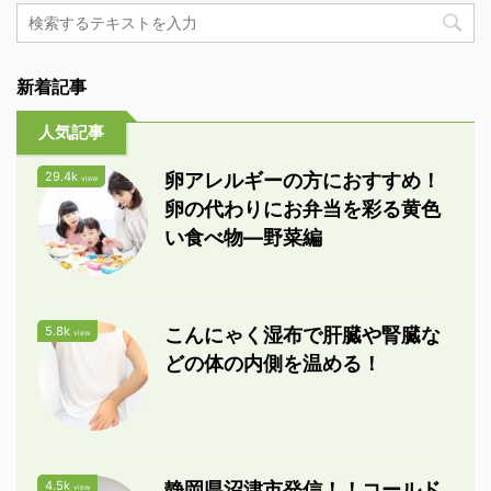
新着記事
人気記事
29.4k
卵アレルギーの方におすすめ！
view
卵の代わりにお弁当を彩る黄色
い食べ物―野菜編
5.8k
こんにゃく湿布で肝臓や腎臓な
view
どの体の内側を温める！
4.5k
静岡県沼津市発信！！コールド
view