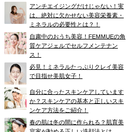
アンチエイジングだけじゃない！実
は、絶対に欠かせない美容栄養素・
ミネラルの必要性とは？！
自粛中のおうち美容！FEMMUEの角
質ケアジェルでセルフメンテナン
ス！
必見！ミネラルたっぷりクレイ美容
で目指せ美肌女子！
自分に合ったスキンケアしています
か？スキンケアの基本と正しいスキ
ンケア方法をご紹介！
春の肌は冬の間に作られる？肌育美
容家が勧める正しい洗顔法とは