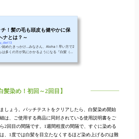
ッチ！髪の毛も頭皮も健やかに保
ヘナとは？～
y_diet13
始めたきっかけ…みなさん、Aloha！早い方で2
からは多くの方が気にかかるようになる『白髪（し
因には、ストレスや睡眠不足、喫煙や飲酒や偏っ
と言われます。特に女性は出産や閉経などの要因
人が多いようです。外見にも影響しますし、仕方
てきて欲しくないものですよね。私は30代半ばに
り始め、当初は市販のヘアカラーで染めていまし
ンに染まるも...
白髪染め！初回～2回目】
ましょう。パッチテストをクリアしたら、白髪染め開始
細は、ご使用する商品に同封されている使用説明書をご
ら2回目の間隔です。1週間程度の間隔で、すぐに染める
は、1度では白髪を目立たなくするほど染め上げるのは難