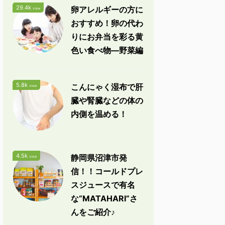
29.4k
卵アレルギーの方に
view
おすすめ！卵の代わ
りにお弁当を彩る黄
色い食べ物―野菜編
5.8k
こんにゃく湿布で肝
view
臓や腎臓などの体の
内側を温める！
4.5k
静岡県沼津市発
view
信！！コールドプレ
スジュースで有名
な“MATAHARI”さ
んをご紹介♪