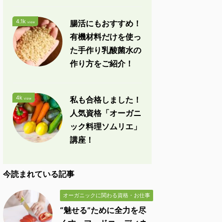
4.1k
腸活にもおすすめ！
view
有機材料だけを使っ
た手作り乳酸菌水の
作り方をご紹介！
4k
私も合格しました！
view
人気資格「オーガニ
ック料理ソムリエ」
講座！
今読まれている記事
オーガニックに関わる資格・お仕事
“魅せる”ために全力を尽