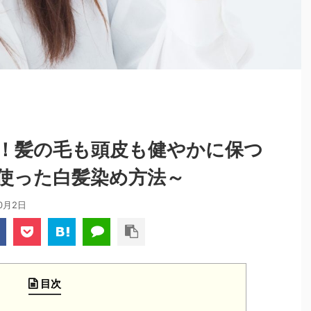
！髪の毛も頭皮も健やかに保つ
使った白髪染め方法～
10月2日
目次