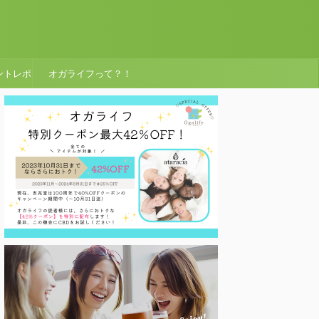
ントレポ
オガライフって？！