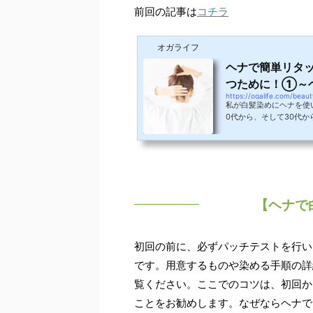
コチラ
前回の記事は
オガライフ
ヘナで簡単リタ
つために！①～
https://ogalife.com/beaut
私が白髪染めにヘナを使い
0代から、そして30代
らが）』。その白髪の原
た食生活が影響している
が重なって、白髪に悩む
ないとは言えできれば出
は白髪が目立つようにな
た。簡単に濃い目のブラウ
【ヘナで
初回の前に、必ずパッチテストを行い
です。用意するものや染める手順の詳
覧ください。ここでのコツは、初回か
ことをお勧めします。なぜならヘナで